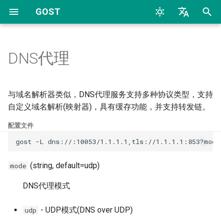
GOST
T
中文
y
English
DNS代理
快速开始
概述
概述
概述
自定义域名解析
配置
Archive
命令行
TCP
HTTP
TCP
HTTP
2026
AI
p
e
配置概述
代理转发和通道
HTTP
动态配置
分流
监听器(Listeners)
Categories
配置文件
UDP
HTTP2
UDP
HTTP2
2024
Bypass
与域名解析器类似，DNS代理服务支持多种协议类型，支持
t
自定义域名解析(映射器)，具有缓存功能，并支持转发链。
常见问题
服务
HTTP2
处理器(Handlers)
服务上的分流器
TLS
SOCKS4
TLS
SOCKS4
2023
Deploy
o
配置文件
转发链
HTTP3
拨号器(Dialers)
目标节点上的分流器
MTLS
SOCKS5
uTLS
SOCKS5
2022
Docker
s
gost
-L
dns://:10053/1.1.1.1,tls://1.1.1.1:853?mode
t
跳跃点
SOCKSv4/v5
缓存
连接器(Connectors)
WS
Auto
MTLS
Forward
2017
General
(string, default=udp)
mode
a
DNS代理模式
转发器
Shadowsocks
异步查询
MWS
Relay
WS
Relay
2016
K8S
r
- UDP模式(DNS over UDP)
udp
t
选择器
SNI
ECS
HTTP2
TCP
MWS
SS
2015
LLM