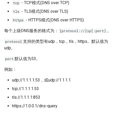
- TCP模式(DNS over TCP)
tcp
s
匹配器
Relay
H2(C)
UDP
HTTP2
SSU
Limiter
- TLS模式(DNS over TLS)
tls
e
- HTTPS模式(DNS over HTTPS)
https
认证
TLS
gRPC
RTCP
H2(C)
SNI
Logging
a
每个上级DNS服务的格式为：
。
[protocol://]ip[:port]
r
分流
DTLS
QUIC
RUDP
gRPC
SSHD
Observer
支持的类型有udp，tcp，tls，https。默认值为
c
protocol
负载均衡
Websocket
PHT
RUNIX
QUIC
MASQUE
Port Forwarding
udp。
h
默认值为53。
port
限速限流
gRPC
HTTP3
SS
PHT
Reverse Proxy
i
例如：
n
准入控制
QUIC
KCP
SSU
HTTP3
Serial
g
udp://1.1.1.1:53，或udp://1.1.1.1
域名解析
KCP
SSH
SNI
H3-MASQUE
TUN
tcp://1.1.1.1:53
tls://1.1.1.1:853
主机IP映射
SSH
SSHD
SSHD
KCP
Tutorial
https://1.0.0.1/dns-query
Ingress
MTCP
RED
MASQUE
SSH
VPN