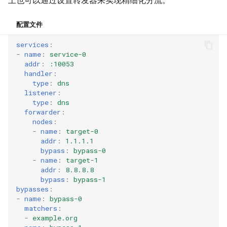
上也可以通过设置转发器来实现精细化分流。
配置文件
services
:
-
name
:
service-0
addr
:
:10053
handler
:
type
:
dns
listener
:
type
:
dns
forwarder
:
nodes
:
-
name
:
target-0
addr
:
1.1.1.1
bypass
:
bypass-0
-
name
:
target-1
addr
:
8.8.8.8
bypass
:
bypass-1
bypasses
:
-
name
:
bypass-0
matchers
:
-
example.org