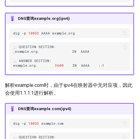
OTLS
DNS查询example.org(ipv6)
FTCP
dig
-p
10053
AAAA
;;
QUESTION
;
example.org.
IN
;;
ANSWER
example.org.
3600
IN
AAAA
解析example.com时，由于ipv4在映射器中无对应项，因此
会使用1.1.1.1进行解析。
DNS查询example.com(ipv4)
dig
-p
10053
;;
QUESTION