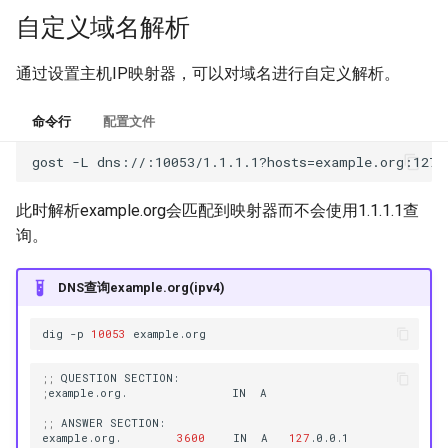
自定义域名解析
路由器
PHT
REDU
DNS
SSHD
服务发现
Obfs
RTCP
RED
ICMP
通过设置主机IP映射器，可以对域名进行自定义解析。
数据记录
RUDP
REDU
OHTTP
命令行
配置文件
缓存
RUNIX
TUN
OTLS
此时解析example.org会匹配到映射器而不会使用1.1.1.1查
重写器
DNS
TAP
FTCP
询。
服务观测
TUN
DNS查询example.org(ipv4)
插件系统
TAP
dig
-p
10053
ICMP
;;
QUESTION
;
example.org.
IN
OHTTP
;;
ANSWER
example.org.
3600
IN
A
127