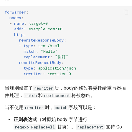
forwarder
:
nodes
:
-
name
:
target-0
addr
:
example.com:80
http
:
rewriteResponseBody
:
-
type
:
text/html
match
:
"Hello"
replacement
:
"你好"
rewriteRequestBody
:
-
type
:
application/json
rewriter
:
rewriter-0
当规则设置了
后，body的修改将委托给重写器插
rewriter
件处理，
和
将被忽略。
match
replacement
当不使用
时，
字段可以是：
rewriter
match
正则表达式
（对原始 body 字节进行
替换）。
支持 Go
regexp.ReplaceAll
replacement