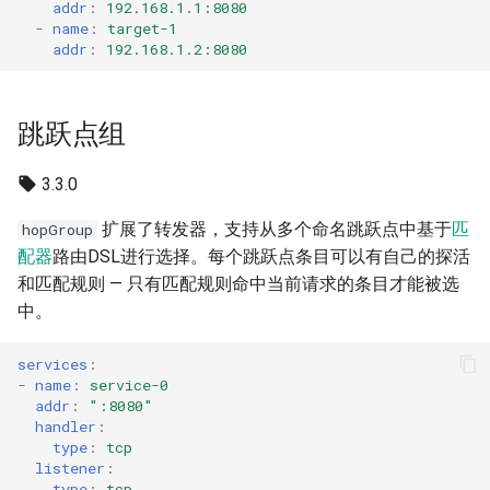
addr
:
192.168.1.1:8080
日志
OTLS
-
name
:
target-1
addr
:
192.168.1.2:8080
FTCP
跳跃点组
3.3.0
扩展了转发器，支持从多个命名跳跃点中基于
匹
hopGroup
配器
路由DSL进行选择。每个跳跃点条目可以有自己的探活
和匹配规则 — 只有匹配规则命中当前请求的条目才能被选
中。
services
:
-
name
:
service-0
addr
:
":8080"
handler
:
type
:
tcp
listener
:
type
:
tcp