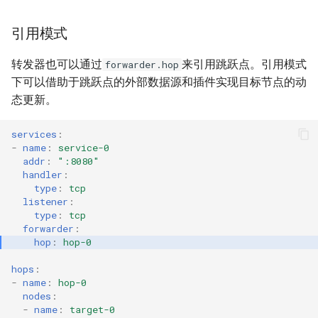
多网络接口
PHT
REDU
DNS
SSHD
引用模式
TUN/TAP设备
Obfs
RTCP
RED
ICMP
转发器也可以通过
来引用跳跃点。引用模式
forwarder.hop
下可以借助于跳跃点的外部数据源和插件实现目标节点的动
路由隧道
RUDP
REDU
OHTTP
态更新。
TUNGO - TUN2SOCKS
RUNIX
TUN
OTLS
services
:
-
name
:
service-0
网络命名空间
DNS
TAP
FTCP
addr
:
":8080"
handler
:
type
:
tcp
ICMP通道
TUN
listener
:
type
:
tcp
Unix域套接字重定向
TAP
forwarder
:
hop
:
hop-0
串口重定向
ICMP
hops
:
-
name
:
hop-0
监控指标
OHTTP
nodes
:
-
name
:
target-0