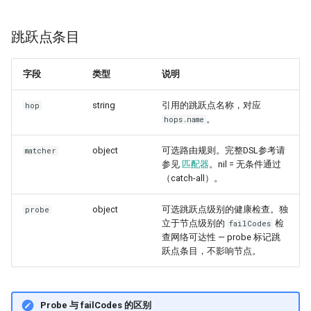
跳跃点条目
字段
类型
说明
string
引用的跳跃点名称，对应
hop
。
hops.name
object
可选路由规则。完整DSL参考请
matcher
参见
匹配器
。nil = 无条件通过
（catch-all）。
object
可选跳跃点级别的健康检查。独
probe
立于节点级别的
检
failCodes
查网络可达性 — probe 标记跳
跃点条目，不影响节点。
Probe 与 failCodes 的区别