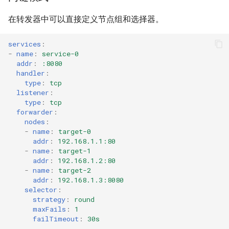
s
反向代理隧道-高可用
Relay
H2(C)
UDP
HTTP2
SSU
Limiter
在转发器中可以直接定义节点组和选择器。
e
流量嗅探与MITM
TLS
gRPC
RTCP
H2(C)
SNI
Logging
services
:
a
-
name
:
service-0
r
addr
:
:8080
HTTP响应缓存
DTLS
QUIC
RUDP
gRPC
SSHD
Observer
handler
:
c
type
:
tcp
HTTP文件服务
Websocket
PHT
RUNIX
QUIC
MASQUE
Port Forwarding
listener
:
h
type
:
tcp
forwarder
:
探测防御
gRPC
HTTP3
SS
PHT
Reverse Proxy
i
nodes
:
-
name
:
target-0
n
节点存活探测
QUIC
KCP
SSU
HTTP3
Serial
addr
:
192.168.1.1:80
-
name
:
target-1
g
addr
:
192.168.1.2:80
PROXY Protocol
KCP
SSH
SNI
H3-MASQUE
TUN
-
name
:
target-2
addr
:
192.168.1.3:8080
selector
:
DNS代理
SSH
SSHD
SSHD
KCP
Tutorial
strategy
:
round
maxFails
:
1
透明代理
MTCP
RED
MASQUE
SSH
VPN
failTimeout
:
30s