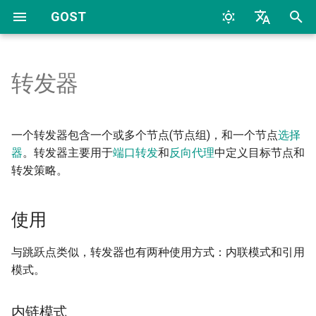
GOST
T
中文
y
English
转发器
快速开始
使用
协议
配置
Archive
概述
概述
命令行
TCP
HTTP
TCP
HTTP
2026
AI
p
e
配置概述
WebAPI
监听器(Listeners)
Categories
内链模式
HTTP
动态配置
配置文件
UDP
HTTP2
UDP
HTTP2
2024
Bypass
一个转发器包含一个或多个节点(节点组)，和一个节点
选择
t
器
。转发器主要用于
端口转发
和
反向代理
中定义目标节点和
常见问题
TLS设置
处理器(Handlers)
引用模式
HTTP2
TLS
SOCKS4
TLS
SOCKS4
2023
Deploy
转发策略。
o
跳跃点组
HTTP通道
拨号器(Dialers)
HTTP3
MTLS
SOCKS5
uTLS
SOCKS5
2022
Docker
s
使用
t
端口转发
连接器(Connectors)
跳跃点条目
SOCKSv4/v5
WS
Auto
MTLS
Forward
2017
General
a
与跳跃点类似，转发器也有两种使用方式：内联模式和引用
反向代理
选择流程
Shadowsocks
MWS
Relay
WS
Relay
2016
K8S
模式。
r
t
反向代理隧道
SNI
HTTP2
TCP
MWS
SS
2015
LLM
内链模式