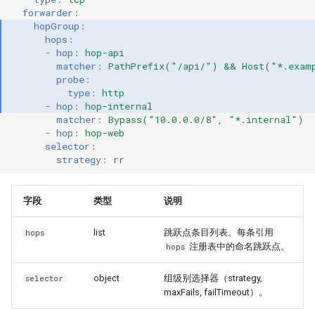
forwarder
:
hopGroup
:
hops
:
-
hop
:
hop-api
matcher
:
PathPrefix("/api/") && Host("*.exam
probe
:
type
:
http
-
hop
:
hop-internal
matcher
:
Bypass("10.0.0.0/8", "*.internal")
-
hop
:
hop-web
selector
:
strategy
:
rr
字段
类型
说明
list
跳跃点条目列表。每条引用
hops
注册表中的命名跳跃点。
hops
object
组级别选择器（strategy,
selector
maxFails, failTimeout）。