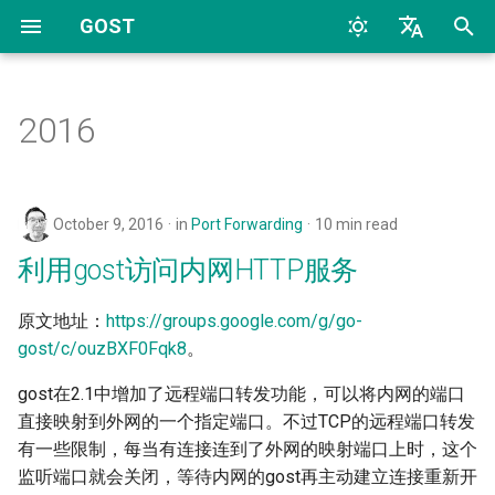
GOST
T
中文
y
English
2016
快速开始
概述
协议
配置
利用gost访问内网HTTP服务
AI
概述
概述
命令行
TCP
HTTP
TCP
HTTP
p
e
配置概述
代理转发和通道
WebAPI
监听器(Listeners)
gost 2.1远程端口转发功能的
Bypass
HTTP
动态配置
配置文件
UDP
HTTP2
UDP
HTTP2
October 9, 2016
in
Port Forwarding
10 min read
使用说明
t
常见问题
服务
TLS设置
处理器(Handlers)
Deploy
HTTP2
TLS
SOCKS4
TLS
SOCKS4
利用gost访问内网HTTP服务
o
gost 2.1本地端口转发功能的
使用说明
转发链
HTTP通道
拨号器(Dialers)
Docker
HTTP3
MTLS
SOCKS5
uTLS
SOCKS5
s
原文地址：
https://groups.google.com/g/go-
gost/c/ouzBXF0Fqk8
。
t
跳跃点
端口转发
连接器(Connectors)
General
SOCKSv4/v5
WS
Auto
MTLS
Forward
a
gost在2.1中增加了远程端口转发功能，可以将内网的端口
转发器
反向代理
K8S
Shadowsocks
MWS
Relay
WS
Relay
直接映射到外网的一个指定端口。不过TCP的远程端口转发
r
有一些限制，每当有连接连到了外网的映射端口上时，这个
t
选择器
反向代理隧道
LLM
SNI
HTTP2
TCP
MWS
SS
监听端口就会关闭，等待内网的gost再主动建立连接重新开