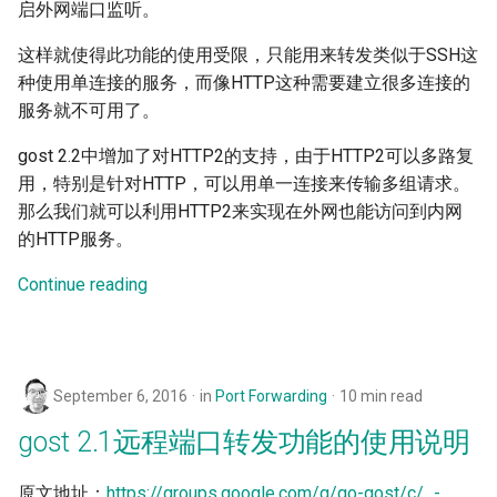
启外网端口监听。
s
匹配器
反向代理隧道-高可用
Limiter
Relay
H2(C)
UDP
HTTP2
SSU
这样就使得此功能的使用受限，只能用来转发类似于SSH这
e
种使用单连接的服务，而像HTTP这种需要建立很多连接的
认证
流量嗅探与MITM
Logging
TLS
gRPC
RTCP
H2(C)
SNI
a
服务就不可用了。
r
分流
HTTP响应缓存
Observer
DTLS
QUIC
RUDP
gRPC
SSHD
gost 2.2中增加了对HTTP2的支持，由于HTTP2可以多路复
c
用，特别是针对HTTP，可以用单一连接来传输多组请求。
负载均衡
HTTP文件服务
Port Forwarding
Websocket
PHT
RUNIX
QUIC
MASQUE
那么我们就可以利用HTTP2来实现在外网也能访问到内网
h
的HTTP服务。
限速限流
探测防御
Reverse Proxy
gRPC
HTTP3
SS
PHT
i
Continue reading
n
准入控制
节点存活探测
Serial
QUIC
KCP
SSU
HTTP3
g
域名解析
PROXY Protocol
TUN
KCP
SSH
SNI
H3-MASQUE
September 6, 2016
in
Port Forwarding
10 min read
主机IP映射
DNS代理
Tutorial
SSH
SSHD
SSHD
KCP
gost 2.1远程端口转发功能的使用说明
Ingress
透明代理
VPN
MTCP
RED
MASQUE
SSH
原文地址：
https://groups.google.com/g/go-gost/c/_-