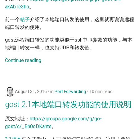
akAbTe3ho
。
路由器
多网络接口
PHT
REDU
DNS
SSHD
前一个
帖子
介绍了本地端口转发的使用，这里就再说说远程
服务发现
TUN/TAP设备
Obfs
RTCP
RED
ICMP
端口转发的使用。
数据记录
路由隧道
RUDP
REDU
OHTTP
gost远程端口转发的功能类似于ssh中-R参数的功能，与本
地端口转发一样，也支持UDP和转发链。
缓存
TUNGO - TUN2SOCKS
RUNIX
TUN
OTLS
Continue reading
重写器
网络命名空间
DNS
TAP
FTCP
服务观测
ICMP通道
TUN
August 31, 2016
in
Port Forwarding
10 min read
插件系统
Unix域套接字重定向
TAP
gost 2.1本地端口转发功能的使用说明
串口重定向
ICMP
原文地址：
https://groups.google.com/g/go-
gost/c/_Bn0oDKants
。
监控指标
OHTTP